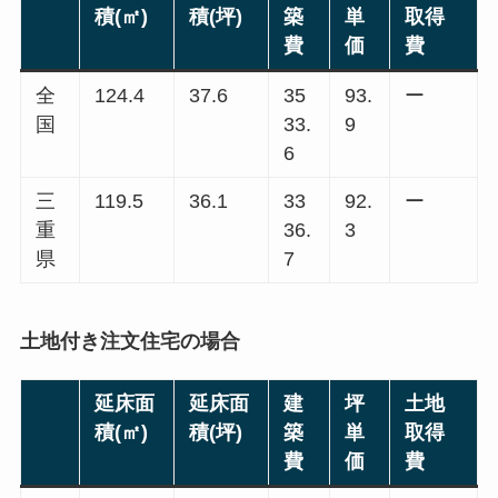
積(㎡)
積(坪)
築
単
取得
費
価
費
全
124.4
37.6
35
93.
ー
国
33.
9
6
三
119.5
36.1
33
92.
ー
重
36.
3
県
7
土地付き注文住宅の場合
延床面
延床面
建
坪
土地
積(㎡)
積(坪)
築
単
取得
費
価
費