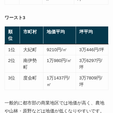
ワースト3
順
市町村
地価平均
坪平均
位
1位
大紀町
9210円/㎡
3万446円/坪
2位
南伊勢
1万980円/㎡
3万6297円/
町
坪
3位
度会町
1万1437円/
3万7809円/
㎡
坪
一般的に都市部の商業地区では地価が高く、農地
や山林・原野などは地価が低くなりやすいです。