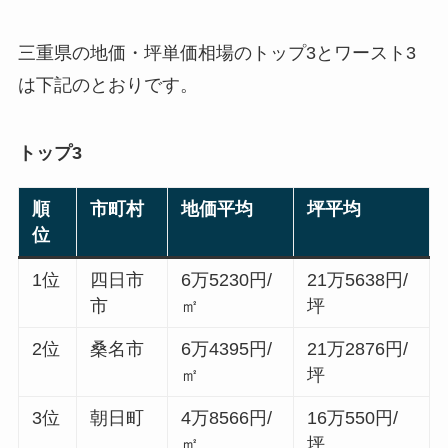
三重県の地価・坪単価相場のトップ3とワースト3
は下記のとおりです。
トップ3
順
市町村
地価平均
坪平均
位
1位
四日市
6万5230円/
21万5638円/
市
㎡
坪
2位
桑名市
6万4395円/
21万2876円/
㎡
坪
3位
朝日町
4万8566円/
16万550円/
㎡
坪