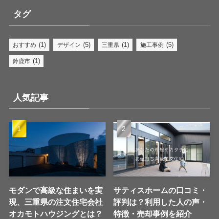
タグ
(1)
(5)
(1)
(5)
おすすめ
デザイン
三重県
施工事例
(1)
鈴鹿市
人気記事
モダンで高級な住まいを実
サティスホームの口コミ・
現、三重県の注文住宅会社
評判は？利用した人の声・
オカモトハウジングとは？
特徴・売却事例を紹介